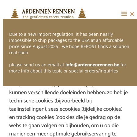
Skip
to
content
Cl
thi
mo
Due to a new import regulation, it has been nearly
impossible to ship packages to the USA at an affordable
price since August 2025 - we hope BEPOST finds a solution
real soon
Wat zijn cookies?
please send us an email at
info@ardennenrennen.be
for
Cookies zijn kleine data- of tekstbestanden die
more info about this topic or special orders/inquiries
door websites en applicaties op uw lokale
computer worden geplaatst. Dergelijke cookies
kunnen verschillende doeleinden hebben: zo heb je
technische cookies (bijvoorbeeld bij
taalinstellingen), sessiecookies (tijdelijke cookies)
en tracking cookies (cookies die je gedrag op de
website gaan volgen en bijhouden, om u op die
manier een meer optimale gebruikservaring te