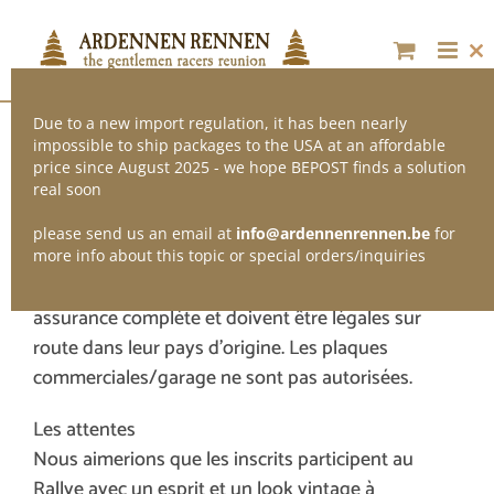
Skip
to
content
Cl
thi
mo
Due to a new import regulation, it has been nearly
impossible to ship packages to the USA at an affordable
Ma voiture est-elle éligible ?
price since August 2025 - we hope BEPOST finds a solution
real soon
Des exigences ?
please send us an email at
info@ardennenrennen.be
for
more info about this topic or special orders/inquiries
Bien sûr, toutes les voitures doivent avoir une
assurance complète et doivent être légales sur
route dans leur pays d’origine. Les plaques
commerciales/garage ne sont pas autorisées.
Les attentes
Nous aimerions que les inscrits participent au
Rallye avec un esprit et un look vintage à