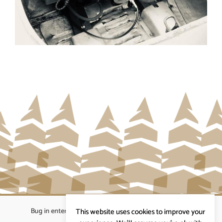
Bug in enterprises bvba
|
Beverstraat 18, 9400 Ninove
|
This website uses cookies to improve your
info@ardennenrennen.be