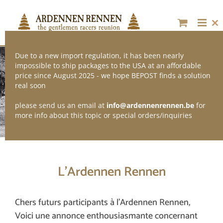
Skip
to
content
Cl
thi
mo
Due to a new import regulation, it has been nearly
THE GENTLEMEN RACERS REUNION
impossible to ship packages to the USA at an affordable
price since August 2025 - we hope BEPOST finds a solution
real soon
please send us an email at
info@ardennenrennen.be
for
more info about this topic or special orders/inquiries
L’Ardennen Rennen
Chers futurs participants à l’Ardennen Rennen,
Voici une annonce enthousiasmante concernant